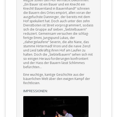
Mägde sollen den Hof vermacht bekommen.
„Ein Bauer ist ein Bauer und ein Knecht ein
Knecht! Bauernland in Bauernhand!“ schreien
die Bauern des Ortes empört, allen voran der
ausgefuchste Danninger, der bereits mit dem
Hof spekuliert hat. Doch auch unter den zehn
Dienstboten ist Streit vorprogrammiert, sodass
sich die Gruppe auf sieben „Siebtelbauern“
reduziert. Gemeinsam versuchen die schlag-
fertige Emmi, Jungspund Lukas, der
„dahergelaufene“ Severin, die alte Nane, das
stumme Hirtermadl Vroni und die naive Zenzl
und Liesl tatkräftig ihren Hof am Laufen zu
halten. Doch die „Siebtelbauern“ sehen sich mit
so einigen Heraus-forderungen konfrontiert
und der Hass der Bauern lässt Schlimmes
befürchten…
Eine wuchtige, kantige Geschichte aus der
bäuerlichen Welt über den ewigen Kampf der
Rechtlosen.
IMPRESSIONEN: