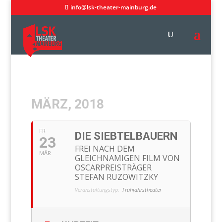
info@lsk-theater-mainburg.de
MÄRZ, 2018
FR
DIE SIEBTELBAUERN
23
FREI NACH DEM
MÄR
GLEICHNAMIGEN FILM VON
OSCARPREISTRÄGER
STEFAN RUZOWITZKY
Veranstaltungstyp:
Frühjahrstheater