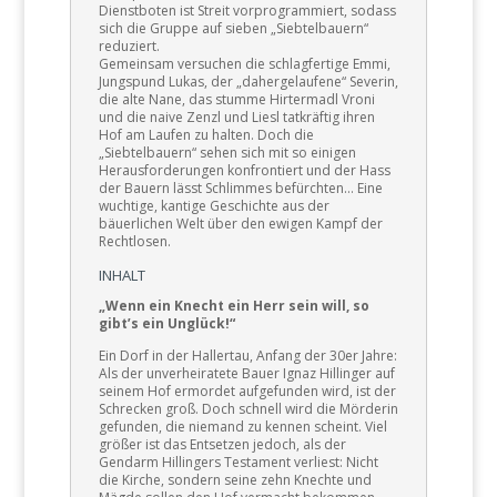
Dienstboten ist Streit vorprogrammiert, sodass
sich die Gruppe auf sieben „Siebtelbauern“
reduziert.
Gemeinsam versuchen die schlagfertige Emmi,
Jungspund Lukas, der „dahergelaufene“ Severin,
die alte Nane, das stumme Hirtermadl Vroni
und die naive Zenzl und Liesl tatkräftig ihren
Hof am Laufen zu halten. Doch die
„Siebtelbauern“ sehen sich mit so einigen
Herausforderungen konfrontiert und der Hass
der Bauern lässt Schlimmes befürchten… Eine
wuchtige, kantige Geschichte aus der
bäuerlichen Welt über den ewigen Kampf der
Rechtlosen.
INHALT
„Wenn ein Knecht ein Herr sein will, so
gibt’s ein Unglück!“
Ein Dorf in der Hallertau, Anfang der 30er Jahre:
Als der unverheiratete Bauer Ignaz Hillinger auf
seinem Hof ermordet aufgefunden wird, ist der
Schrecken groß. Doch schnell wird die Mörderin
gefunden, die niemand zu kennen scheint. Viel
größer ist das Entsetzen jedoch, als der
Gendarm Hillingers Testament verliest: Nicht
die Kirche, sondern seine zehn Knechte und