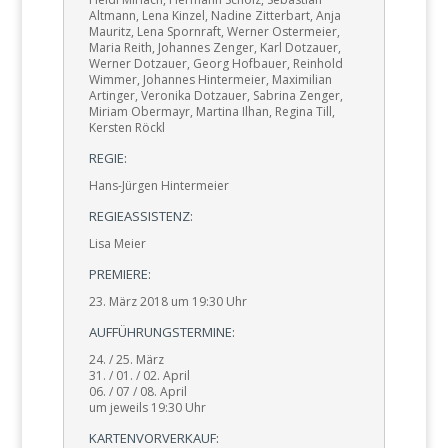
Altmann, Lena Kinzel, Nadine Zitterbart, Anja
Mauritz, Lena Spornraft, Werner Ostermeier,
Maria Reith, Johannes Zenger, Karl Dotzauer,
Werner Dotzauer, Georg Hofbauer, Reinhold
Wimmer, Johannes Hintermeier, Maximilian
Artinger, Veronika Dotzauer, Sabrina Zenger,
Miriam Obermayr, Martina Ilhan, Regina Till,
Kersten Röckl
REGIE:
Hans-Jürgen Hintermeier
REGIEASSISTENZ:
Lisa Meier
PREMIERE:
23. März 2018 um 19:30 Uhr
AUFFÜHRUNGSTERMINE:
24. / 25. März
31. / 01. / 02. April
06. / 07 / 08. April
um jeweils 19:30 Uhr
KARTENVORVERKAUF: