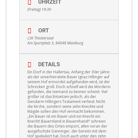
UHRZEIT
(Freitag) 19:30
ORT
LSK Theatersaal
Am Sportplatz 3, 84048 Mainburg
DETAILS
Ein Dorf in der Hallertau, Anfang der 30er Jahre:
als der unverheiratete Bauer Ignaz Hillinger auf
seinem Hof ermordet aufgefunden wird, ist der
Schrecken groß. Doch schnell wird die Mörderin
gefunden, die niemand zu kennen scheint. Viel
größer ist das Entsetzen jedoch, als der
Gendarm Hillingers Testament verliest: Nicht
die Kirche, sondern seine zehn Knechte und
Mägde sollen den Hof vermacht bekommen.
„Ein Bauer ist ein Bauer und ein Knecht ein
Knecht! Bauernland in Bauernhand!“ schreien
die Bauern des Ortes empört, allen voran der
ausgefuchste Danninger, der bereits mit dem
Hof spekuliert hat. Doch auch unter den zehn