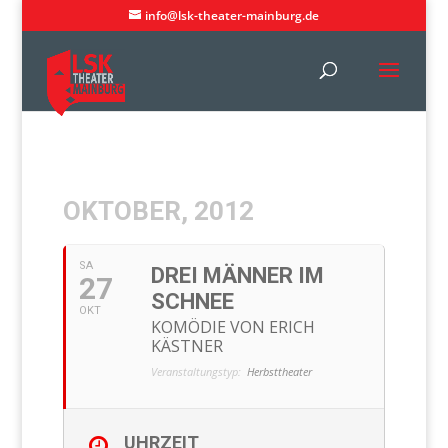
info@lsk-theater-mainburg.de
OKTOBER, 2012
SA
DREI MÄNNER IM
27
SCHNEE
OKT
KOMÖDIE VON ERICH
KÄSTNER
Veranstaltungstyp:
Herbsttheater
UHRZEIT