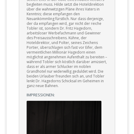
begleiten muss. Hilde setzt die Hoteldirektion
über die wahnwitzigen Pläne ihres Vaters in
Kenntnis; diese empfangen den
Neuankömmling fürstlich. Nur dass derjenige,
der da empfangen wird, gar nicht der reiche
Tobler ist, sondern Dr. Fritz Hagedorn,
arbeitsloser Werbefachmann und Gewinner
des Preisausschreibens. Kühne, der
Hoteldirektor, und Polter, seines Zeichens
Portier, überschlagen sich fast vor Eifer, dem
vermeintlichen Millionär Hagedorn einen
möglichst angenehmen Aufenthalt zu bereiten –
während Tobler sich köstlich darüber amüsiert,
dass er als armer Schlucker im noblen
Grandhotel nur widerwillig geduldet wird. Die
beiden Urlauber freunden sich an, und Tobler
lenkt Dr. Hagedorns Schicksal im Geheimen in
ganz neue Bahnen.
IMPRESSIONEN: