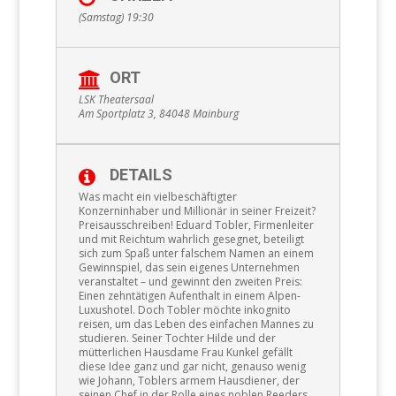
(Samstag) 19:30
ORT
LSK Theatersaal
Am Sportplatz 3, 84048 Mainburg
DETAILS
Was macht ein vielbeschäftigter
Konzerninhaber und Millionär in seiner Freizeit?
Preisausschreiben! Eduard Tobler, Firmenleiter
und mit Reichtum wahrlich gesegnet, beteiligt
sich zum Spaß unter falschem Namen an einem
Gewinnspiel, das sein eigenes Unternehmen
veranstaltet – und gewinnt den zweiten Preis:
Einen zehntätigen Aufenthalt in einem Alpen-
Luxushotel. Doch Tobler möchte inkognito
reisen, um das Leben des einfachen Mannes zu
studieren. Seiner Tochter Hilde und der
mütterlichen Hausdame Frau Kunkel gefällt
diese Idee ganz und gar nicht, genauso wenig
wie Johann, Toblers armem Hausdiener, der
seinen Chef in der Rolle eines noblen Reeders