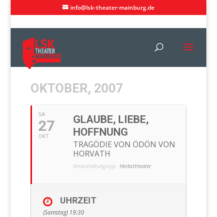
info@lsk-theater-mainburg.de
OKTOBER, 2007
SA
GLAUBE, LIEBE,
27
HOFFNUNG
OKT
TRAGÖDIE VON ÖDÖN VON
HORVATH
Veranstaltungstyp:
Herbsttheater
UHRZEIT
(Samstag) 19:30